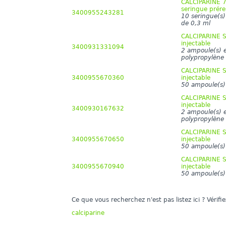
CALCIPARINE 7 
seringue prére
3400955243281
10 seringue(s)
de 0,3 ml
CALCIPARINE S
injectable
3400931331094
2 ampoule(s) e
polypropylène 
CALCIPARINE S
3400955670360
injectable
50 ampoule(s)
CALCIPARINE S
injectable
3400930167632
2 ampoule(s) e
polypropylène 
CALCIPARINE S
3400955670650
injectable
50 ampoule(s)
CALCIPARINE S
3400955670940
injectable
50 ampoule(s)
Ce que vous recherchez n'est pas listez ici ? Vérif
calciparine