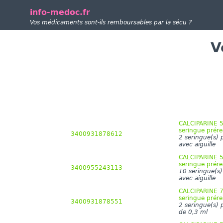
info-medoc.fr
Vos médicaments sont-ils remboursables par la sécu ?
V
CALCIPARINE 5 
seringue prére
3400931878612
2 seringue(s) 
avec aiguille
CALCIPARINE 5 
seringue prére
3400955243113
10 seringue(s)
avec aiguille
CALCIPARINE 7 
seringue prére
3400931878551
2 seringue(s) 
de 0,3 ml