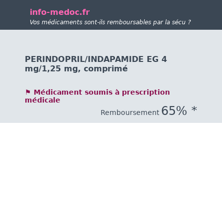
info-medoc.fr
Vos médicaments sont-ils remboursables par la sécu ?
PERINDOPRIL/INDAPAMIDE EG 4
mg/1,25 mg, comprimé
⚑ Médicament soumis à prescription
médicale
65% *
Remboursement