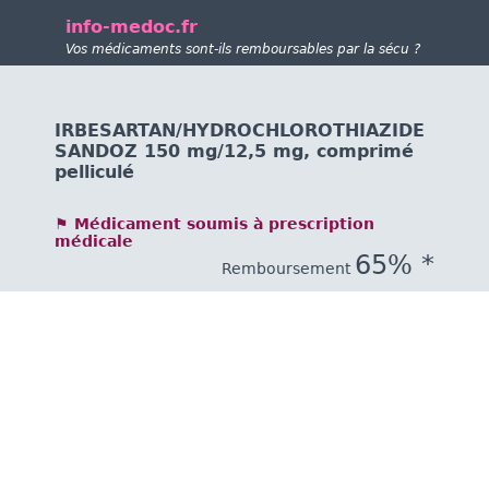
info-medoc.fr
Vos médicaments sont-ils remboursables par la sécu ?
IRBESARTAN/HYDROCHLOROTHIAZIDE
SANDOZ 150 mg/12,5 mg, comprimé
pelliculé
⚑ Médicament soumis à prescription
médicale
65% *
Remboursement