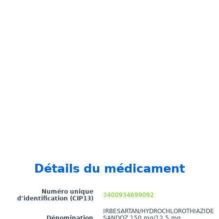
Détails du médicament
Numéro unique
3400934699092
d'identification (CIP13)
IRBESARTAN/HYDROCHLOROTHIAZIDE
Dénomination
SANDOZ 150 mg/12,5 mg,