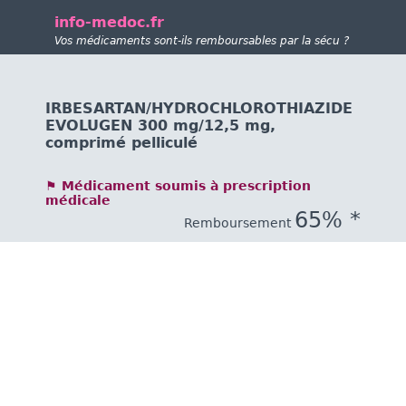
info-medoc.fr
Vos médicaments sont-ils remboursables par la sécu ?
IRBESARTAN/HYDROCHLOROTHIAZIDE
EVOLUGEN 300 mg/12,5 mg,
comprimé pelliculé
⚑ Médicament soumis à prescription
médicale
65% *
Remboursement